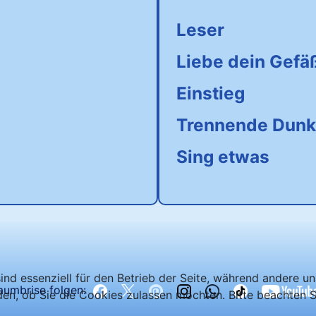
Leser
Liebe dein Gefä
Einstieg
Trennende Dunk
Sing etwas
ind essenziell für den Betrieb der Seite, während andere u
aumbrise folgen:
den, ob Sie die Cookies zulassen möchten. Bitte beachten S