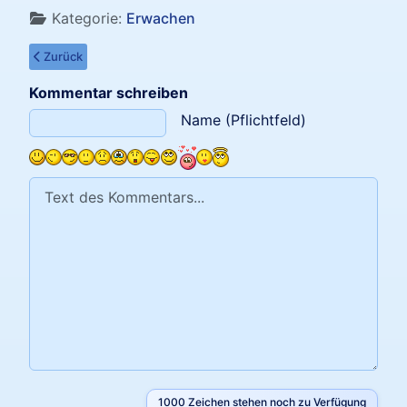
Kategorie:
Erwachen
Vorheriger Beitrag: Aufwachen in einem Sarg
Zurück
Kommentar schreiben
Text des Kommentars
Name (Pflichtfeld)
1000
Zeichen stehen noch zu Verfügung