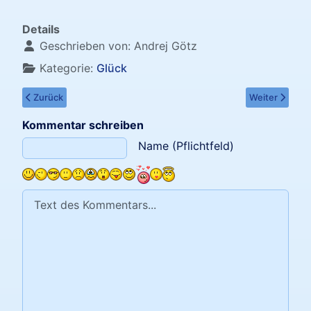
Details
Geschrieben von:
Andrej Götz
Kategorie:
Glück
Vorheriger Beitrag: Glück schmieden
Nächster Beit
Zurück
Weiter
Kommentar schreiben
Text des Kommentars
Name (Pflichtfeld)