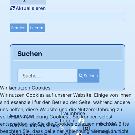
Aktualisieren
Senden
Leeren
Suchen
Suchen
Suchen
Wir benutzen Cookies
Wir nutzen Cookies auf unserer Website. Einige von ihnen
sind essenziell für den Betrieb der Seite, während andere
uns helfen, diese Website und die Nutzererfahrung zu
Traumbrise
Impressum
verbessern (Tracking Cookies). Sie können selbst
folgen:
entscheiden, ob Sie die Cookies zulassen möchten. Bitte
© 2026 |
Datenschutzerklärung
beachten Sie, dass bei einer Ablehnung womöglich nicht
Traumbrise.de