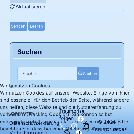
Aktualisieren
Senden
Leeren
Suchen
Suchen
Suchen
Wir benutzen Cookies
Wir nutzen Cookies auf unserer Website. Einige von ihnen
sind essenziell für den Betrieb der Seite, während andere
uns helfen, diese Website und die Nutzererfahrung zu
Traumbrise
Impressum
verbessern (Tracking Cookies). Sie können selbst
folgen:
entscheiden, ob Sie die Cookies zulassen möchten. Bitte
© 2026 |
Datenschutzerklärung
beachten Sie, dass bei einer Ablehnung womöglich nicht
Traumbrise.de
Verhaltensregeln