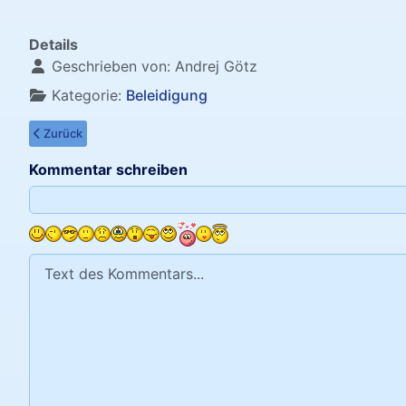
Details
Geschrieben von:
Andrej Götz
Kategorie:
Beleidigung
Vorheriger Beitrag: Erwartung verursacht Unmut
Zurück
Kommentar schreiben
Text des Kommentars