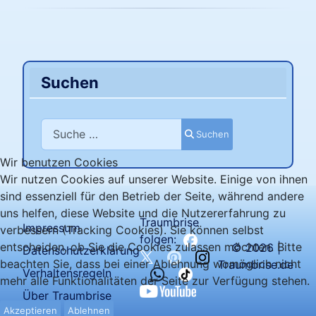
Suchen
Suchen
Suchen
Wir benutzen Cookies
Wir nutzen Cookies auf unserer Website. Einige von ihnen
sind essenziell für den Betrieb der Seite, während andere
uns helfen, diese Website und die Nutzererfahrung zu
Traumbrise
Impressum
verbessern (Tracking Cookies). Sie können selbst
folgen:
entscheiden, ob Sie die Cookies zulassen möchten. Bitte
© 2026 |
Datenschutzerklärung
beachten Sie, dass bei einer Ablehnung womöglich nicht
Traumbrise.de
Verhaltensregeln
mehr alle Funktionalitäten der Seite zur Verfügung stehen.
Über Traumbrise
Akzeptieren
Ablehnen