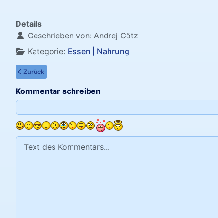
Details
Geschrieben von:
Andrej Götz
Kategorie:
Essen | Nahrung
Vorheriger Beitrag: Dich soll immer jemand essen
Zurück
Kommentar schreiben
Text des Kommentars