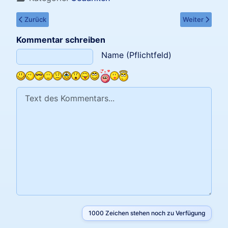
Vorheriger Beitrag: Gedanken sollen nicht bleiben
Nächster Beitr
Zurück
Weiter
Kommentar schreiben
Text des Kommentars
Name (Pflichtfeld)
1000
Zeichen stehen noch zu Verfügung