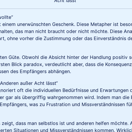
Acht lässt“
ollte“
it einem unerwünschten Geschenk. Diese Metapher ist besonde
rhalten, das man nicht braucht oder nicht möchte. Diese An
rt, ohne vorher die Zustimmung oder das Einverständnis d
gten Güte. Obwohl die Absicht hinter der Handlung positiv 
rsten Blick paradox, verdeutlicht aber, dass die Konsequen
ssen des Empfängers abhängen.
Anderen außer Acht lässt“
ignoriert oft die individuellen Bedürfnisse und Erwartunge
r gar als übergriffig wahrgenommen wird. Indem man die B
s Empfängers, was zu Frustration und Missverständnissen fü
zeigt, dass man selbstlos ist und anderen helfen möchte. A
zierten Situationen und Missverständnissen kommen. Wirklich 