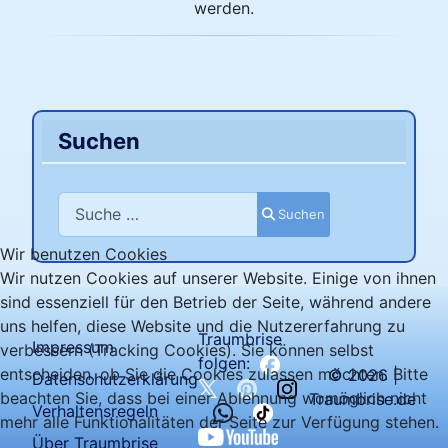
werden.
Suchen
Suchen
Suchen
Wir benutzen Cookies
Wir nutzen Cookies auf unserer Website. Einige von ihnen
sind essenziell für den Betrieb der Seite, während andere
uns helfen, diese Website und die Nutzererfahrung zu
Traumbrise
Impressum
verbessern (Tracking Cookies). Sie können selbst
folgen:
entscheiden, ob Sie die Cookies zulassen möchten. Bitte
© 2026 |
Datenschutzerklärung
beachten Sie, dass bei einer Ablehnung womöglich nicht
Traumbrise.de
Verhaltensregeln
mehr alle Funktionalitäten der Seite zur Verfügung stehen.
Über Traumbrise