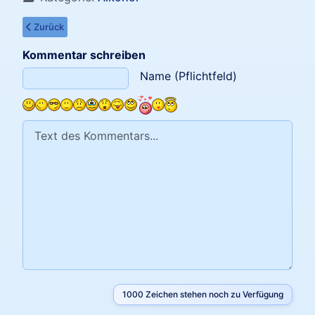
Vorheriger Beitrag: Die Säfte träumen nur davon
Zurück
Kommentar schreiben
Text des Kommentars
Name (Pflichtfeld)
1000
Zeichen stehen noch zu Verfügung